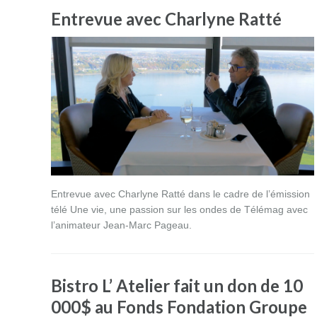
Entrevue avec Charlyne Ratté
Entrevue avec Charlyne Ratté dans le cadre de l’émission
télé Une vie, une passion sur les ondes de Télémag avec
l’animateur Jean-Marc Pageau.
Bistro L’ Atelier fait un don de 10
000$ au Fonds Fondation Groupe