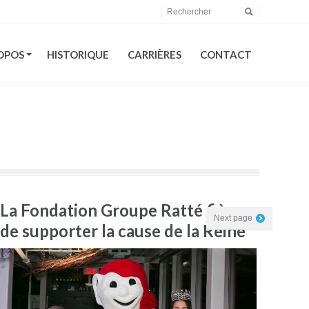
OPOS
HISTORIQUE
CARRIÈRES
CONTACT
OPOS
HISTORIQUE
CARRIÈRES
CONTACT
La Fondation Groupe Ratté fière
Next page
de supporter la cause de la Reine