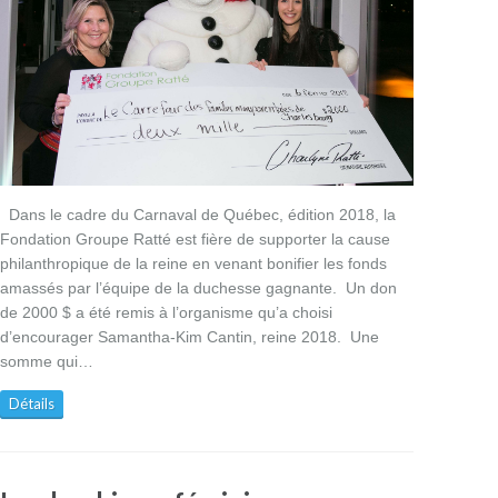
Dans le cadre du Carnaval de Québec, édition 2018, la
Fondation Groupe Ratté est fière de supporter la cause
philanthropique de la reine en venant bonifier les fonds
amassés par l’équipe de la duchesse gagnante. Un don
de 2000 $ a été remis à l’organisme qu’a choisi
d’encourager Samantha-Kim Cantin, reine 2018. Une
somme qui…
Détails