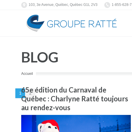
103, 3e Avenue, Québec, Québec G1L 2V3
1-855-628-
BLOG
You are here:
Accueil
65e édition du Carnaval de
1
2
Québec : Charlyne Ratté toujours
au rendez-vous