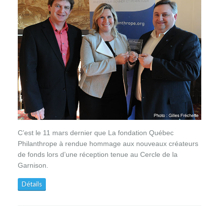
C’est le 11 mars dernier que La fondation Québec
Philanthrope à rendue hommage aux nouveaux créateurs
de fonds lors d’une réception tenue au Cercle de la
Garnison.
Détails