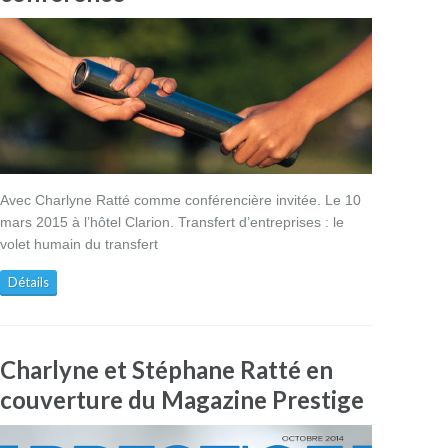
Avec Charlyne Ratté comme conférencière invitée. Le 10
mars 2015 à l’hôtel Clarion. Transfert d’entreprises : le
volet humain du transfert
Détails
Charlyne et Stéphane Ratté en
couverture du Magazine Prestige