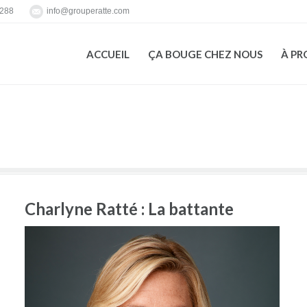
7288
info@grouperatte.com
ACCUEIL
ÇA BOUGE CHEZ NOUS
À PR
ACCUEIL
ÇA BOUGE CHEZ NOUS
À PR
Charlyne Ratté : La battante