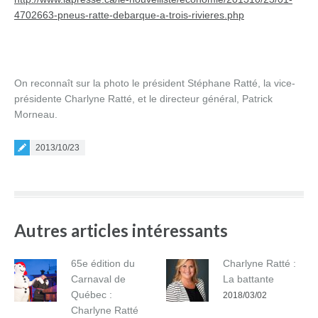
4702663-pneus-ratte-debarque-a-trois-rivieres.php
On reconnaît sur la photo le président Stéphane Ratté, la vice-
présidente Charlyne Ratté, et le directeur général, Patrick
Morneau.
Posted on
2013/10/23
Autres articles intéressants
65e édition du
Charlyne Ratté :
Carnaval de
La battante
Québec :
2018/03/02
Charlyne Ratté