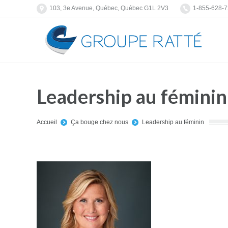
103, 3e Avenue, Québec, Québec G1L 2V3
1-855-628-
Leadership au féminin
You are here:
Accueil
Ça bouge chez nous
Leadership au féminin