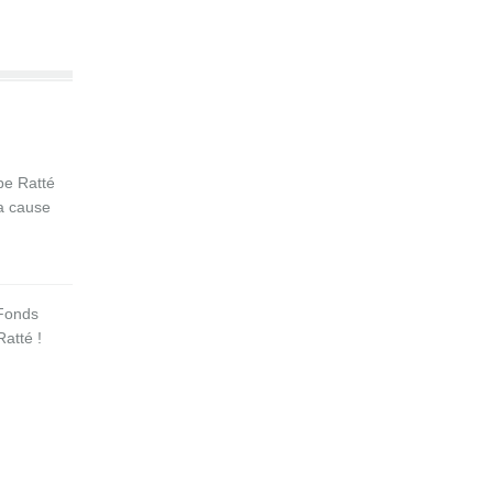
pe Ratté
la cause
 Fonds
atté !