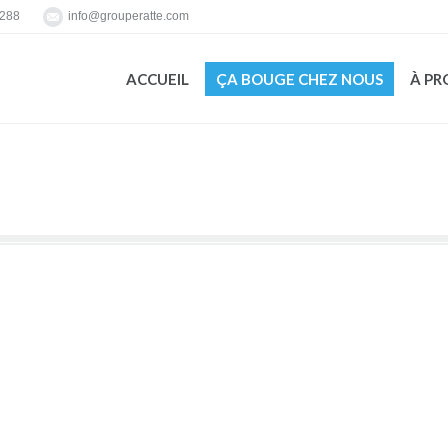
7288
info@grouperatte.com
ACCUEIL
ÇA BOUGE CHEZ NOUS
À PR
ACCUEIL
ÇA BOUGE CHEZ NOUS
À PR