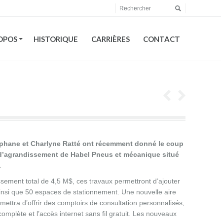
OPOS
HISTORIQUE
CARRIÈRES
CONTACT
OPOS
HISTORIQUE
CARRIÈRES
CONTACT
éphane et Charlyne Ratté ont récemment donné le coup
 d’agrandissement de Habel Pneus et mécanique situé
.
ssement total de 4,5 M$, ces travaux permettront d’ajouter
insi que 50 espaces de stationnement. Une nouvelle aire
mettra d’offrir des comptoirs de consultation personnalisés,
complète et l’accès internet sans fil gratuit. Les nouveaux