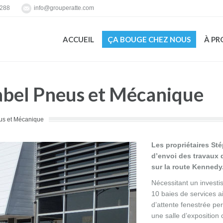
7288
info@grouperatte.com
ACCUEIL
ÇA BOUGE CHEZ NOUS
À PR
ACCUEIL
ÇA BOUGE CHEZ NOUS
À PR
bel Pneus et Mécanique
us et Mécanique
Les propriétaires St
d’envoi des travaux
sur la route Kennedy
Nécessitant un investi
10 baies de services a
d’attente fenestrée per
une salle d’exposition 